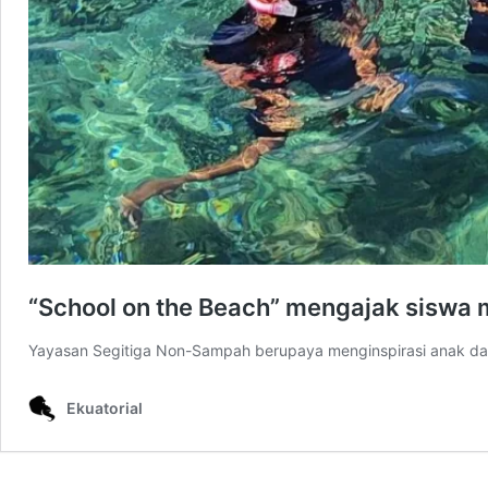
“School on the Beach” mengajak siswa 
Yayasan Segitiga Non-Sampah berupaya menginspirasi anak dan
Ekuatorial