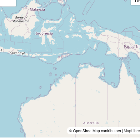
La
© OpenStreetMap contributors |
MapLibre