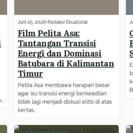
Juni 25, 2026
•
Redaksi Ekuatorial
J
Film Pelita Asa:
i
Tantangan Transisi
Energi dan Dominasi
Batubara di Kalimantan
E
Timur
b
k
Pelita Asa membawa harapan besar
B
agar isu transisi energi berkeadilan
b
us
tidak lagi menjadi diskusi elitis di atas
kertas.