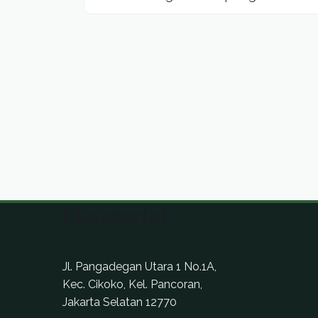
limbah.
Ekuatorial
Jl. Pangadegan Utara 1 No.1A,
Kec. Cikoko, Kel. Pancoran,
Jakarta Selatan 12770