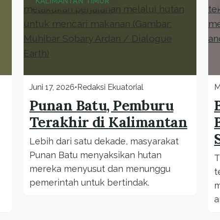
KALIMANTAN TIMUR
Juni 17, 2026
•
Redaksi Ekuatorial
M
Punan Batu, Pemburu
Terakhir di Kalimantan
Lebih dari satu dekade, masyarakat
Punan Batu menyaksikan hutan
T
mereka menyusut dan menunggu
t
pemerintah untuk bertindak.
m
a