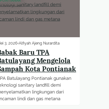
PONTIANAK
ei 3, 2026
•
Alfiyah Ajeng Nurardita
Babak Baru TPA
Batulayang Mengelola
Sampah Kota Pontianak
PA Batulayang Pontianak gunakan
eknologi sanitary landfill demi
enyelamatkan lingkungan dari
ncaman lindi dan gas metana