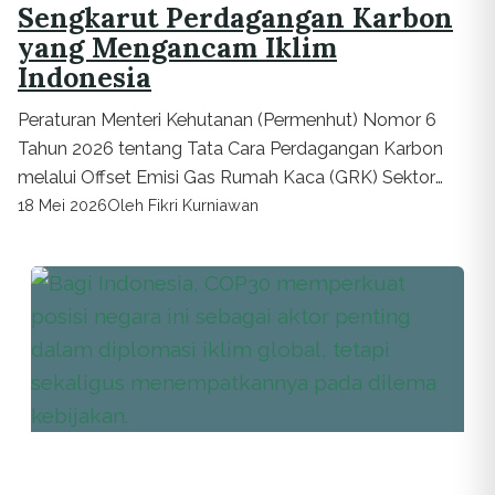
Sengkarut Perdagangan Karbon
yang Mengancam Iklim
Indonesia
Peraturan Menteri Kehutanan (Permenhut) Nomor 6
Tahun 2026 tentang Tata Cara Perdagangan Karbon
melalui Offset Emisi Gas Rumah Kaca (GRK) Sektor
Kehutanan, dinilai justru mereduksi fungsi hakiki hutan...
18 Mei 2026
Oleh Fikri Kurniawan