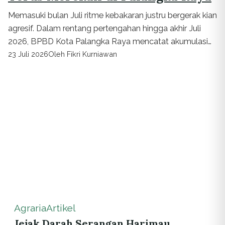
Memasuki bulan Juli ritme kebakaran justru bergerak kian
agresif. Dalam rentang pertengahan hingga akhir Juli
2026, BPBD Kota Palangka Raya mencatat akumulasi
luasan lahan yang terbakar telah mencapai...
23 Juli 2026
Oleh Fikri Kurniawan
Agraria
Artikel
Jejak Darah Serangan Harimau