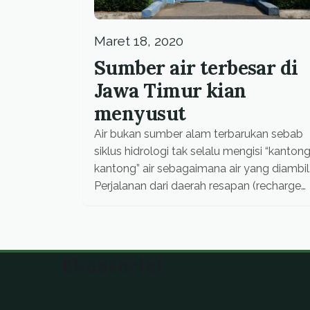
Maret 18, 2020
Sumber air terbesar di
Jawa Timur kian
menyusut
Air bukan sumber alam terbarukan sebab
siklus hidrologi tak selalu mengisi “kanton
kantong” air sebagaimana air yang diambil
Perjalanan dari daerah resapan (recharge
area) menuju akuifer yang diambil airnya
membutuhkan waktu puluhan tahun.
Ekuatorial