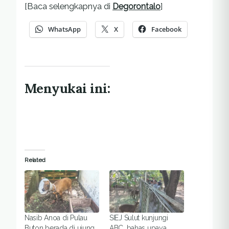
[Baca selengkapnya di
Degorontalo
]
WhatsApp
X
Facebook
Menyukai ini:
Related
Nasib Anoa di Pulau
SIEJ Sulut kunjungi
Buton berada di ujung
ABC, bahas upaya