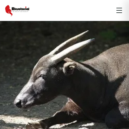
KALIMANTAN
KEANEKARAGAMAN HAYATI
MALUKU
NUSA TENGGARA
PAPUA
anoa
Biodiversity
endemik
South Sumatera