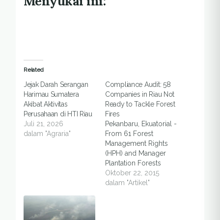
Menyukai ini:
Related
Jejak Darah Serangan
Compliance Audit: 58
Harimau Sumatera
Companies in Riau Not
Akibat Aktivitas
Ready to Tackle Forest
Perusahaan di HTI Riau
Fires
Juli 21, 2026
Pekanbaru, Ekuatorial -
dalam "Agraria"
From 61 Forest
Management Rights
(HPH) and Manager
Plantation Forests
(HTI) license holder
Oktober 22, 2015
companies, 58 of
dalam "Artikel"
them have not met the
standards to prevent
and tackle forest fires.