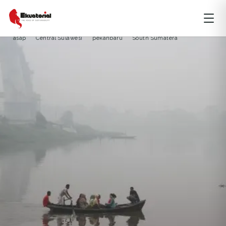
ARTIKEL
BENCANA ALAM
JAWA
KALIMANTAN
MALUKU
asap
Central Sulawesi
pekanbaru
South Sumatera