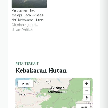
Riau government gave
two months deadline
Perusahaan Tak
for those companies
Mampu Jaga Konsesi
to complete the
dari Kebakaran Hutan
infrastructure. "All the
Oktober 13, 2014
HPH and HTI license…
dalam "Artikel"
PETA TERKAIT
Kebakaran Hutan
Pusat
Layar