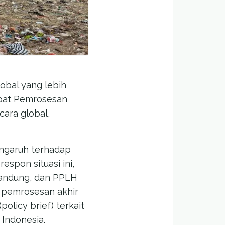
obal yang lebih
mpat Pemrosesan
cara global,
engaruh terhadap
espon situasi ini,
 Bandung, dan PPLH
pemrosesan akhir
olicy brief) terkait
 Indonesia.