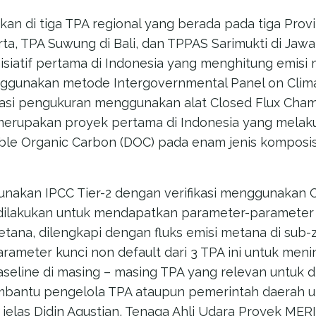
an di tiga TPA regional yang berada pada tiga Provi
ta, TPA Suwung di Bali, dan TPPAS Sarimukti di Jawa
siatif pertama di Indonesia yang menghitung emisi 
nggunakan metode Intergovernmental Panel on Clima
ikasi pengukuran menggunakan alat Closed Flux Chamb
merupakan proyek pertama di Indonesia yang mela
le Organic Carbon (DOC) pada enam jenis komposisi
nakan IPCC Tier-2 dengan verifikasi menggunakan 
 dilakukan untuk mendapatkan parameter-parameter
tana, dilengkapi dengan fluks emisi metana di sub-z
rameter kunci non default dari 3 TPA ini untuk meni
aseline di masing – masing TPA yang relevan untuk 
embantu pengelola TPA ataupun pemerintah daerah un
 jelas Didin Agustian, Tenaga Ahli Udara Proyek MER