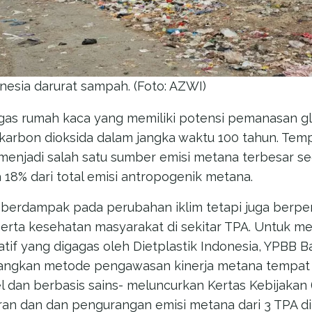
nesia darurat sampah. (Foto: AZWI)
as rumah kaca yang memiliki potensi pemanasan gl
 karbon dioksida dalam jangka waktu 100 tahun. Te
menjadi salah satu sumber emisi metana terbesar se
 18% dari total emisi antropogenik metana.
ya berdampak pada perubahan iklim tetapi juga berp
 serta kesehatan masyarakat di sekitar TPA. Untuk mer
iatif yang digagas oleh Dietplastik Indonesia, YPBB
ngkan metode pengawasan kinerja metana tempat 
l dan berbasis sains- meluncurkan Kertas Kebijakan (p
uran dan dan pengurangan emisi metana dari 3 TPA di