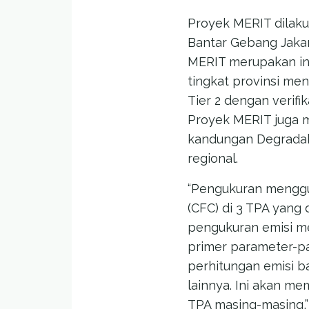
Proyek MERIT dilakuk
Bantar Gebang Jakar
MERIT merupakan ini
tingkat provinsi me
Tier 2 dengan verif
Proyek MERIT juga 
kandungan Degradab
regional.
“Pengukuran menggu
(CFC) di 3 TPA yang
pengukuran emisi me
primer parameter-pa
perhitungan emisi b
lainnya. Ini akan m
TPA masing-masing,”