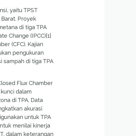
nsi, yaitu TPST
 Barat. Proyek
metana di tiga TPA
te Change (IPCC)[1]
er (CFC). Kajian
kukan pengukuran
 sampah di tiga TPA
Closed Flux Chamber
 kunci dalam
ona di TPA. Data
ngkatkan akurasi
digunakan untuk TPA
tuk menilai kinerja
IT, dalam keterangan