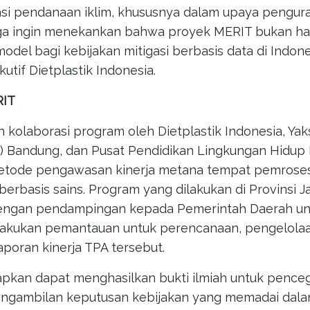
asi pendanaan iklim, khususnya dalam upaya pengur
ga ingin menekankan bahwa proyek MERIT bukan han
odel bagi kebijakan mitigasi berbasis data di Indonesi
utif Dietplastik Indonesia.
RIT
 kolaborasi program oleh Dietplastik Indonesia, Yak
) Bandung, dan Pusat Pendidikan Lingkungan Hidup
ode pengawasan kinerja metana tempat pemrosesa
berbasis sains. Program yang dilakukan di Provinsi J
gi dengan pendampingan kepada Pemerintah Daerah u
lakukan pemantauan untuk perencanaan, pengelola
poran kinerja TPA tersebut.
apkan dapat menghasilkan bukti ilmiah untuk pence
pengambilan keputusan kebijakan yang memadai dal