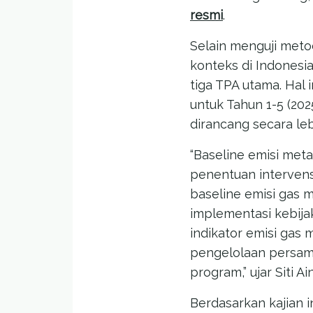
resmi
.
Selain menguji meto
konteks di Indonesi
tiga TPA utama. Hal
untuk Tahun 1-5 (202
dirancang secara leb
“Baseline emisi met
penentuan intervens
baseline emisi gas 
implementasi kebij
indikator emisi gas
pengelolaan persamp
program,” ujar Siti 
Berdasarkan kajian 