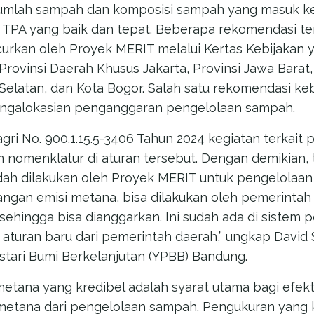
jumlah sampah dan komposisi sampah yang masuk ke
 TPA yang baik dan tepat. Beberapa rekomendasi te
curkan oleh Proyek MERIT melalui Kertas Kebijakan 
ovinsi Daerah Khusus Jakarta, Provinsi Jawa Barat, P
Selatan, dan Kota Bogor. Salah satu rekomendasi ke
ngalokasian penganggaran pengelolaan sampah.
gri No. 900.1.15.5-3406 Tahun 2024 kegiatan terkai
am nomenklatur di aturan tersebut. Dengan demikian,
ah dilakukan oleh Proyek MERIT untuk pengelolaan T
ngan emisi metana, bisa dilakukan oleh pemerintah
 sehingga bisa dianggarkan. Ini sudah ada di sistem 
 aturan baru dari pemerintah daerah,” ungkap David 
estari Bumi Berkelanjutan (YPBB) Bandung.
etana yang kredibel adalah syarat utama bagi efekt
metana dari pengelolaan sampah. Pengukuran yang k