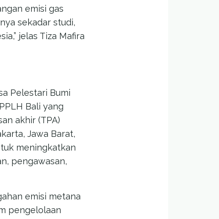
angan emisi gas
ya sekadar studi,
a,” jelas Tiza Mafira
sa Pelestari Bumi
 PPLH Bali yang
n akhir (TPA)
akarta, Jawa Barat,
ntuk meningkatkan
an, pengawasan,
gahan emisi metana
am pengelolaan