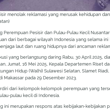
sir menolak reklamasi yang merusak kehidupan dan 
atan)
ing Perempuan Pesisir dan Pulau-Pulau Kecil Nusan
an dari berbagai wilayah Indonesia yang selama ini 
njaga laut dan ruang hidupnya dari ancaman reklam
usi yang berlangsung daring Rabu, 30 April 2025, di
tan, Jumat, 16 Mei 2025, Kepala Departemen Riset d
ungan Hidup (Walhi) Sulawesi Selatan, Slamet Riad
k di Makassar pada 29 Desember 2023.
erdiri dari kelompok-kelompok perempuan yang ters
lau-pulau kecil di Indonesia.
g ini merupakan respons atas kebijakan-kebijakan 