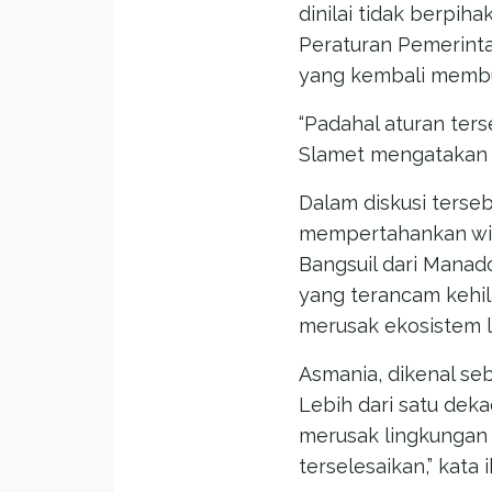
dinilai tidak berpi
Peraturan Pemerinta
yang kembali membuk
“Padahal aturan ters
Slamet mengatakan k
Dalam diskusi terse
mempertahankan wila
Bangsuil dari Manad
yang terancam kehi
merusak ekosistem l
Asmania, dikenal se
Lebih dari satu dek
merusak lingkungan l
terselesaikan,” kata i