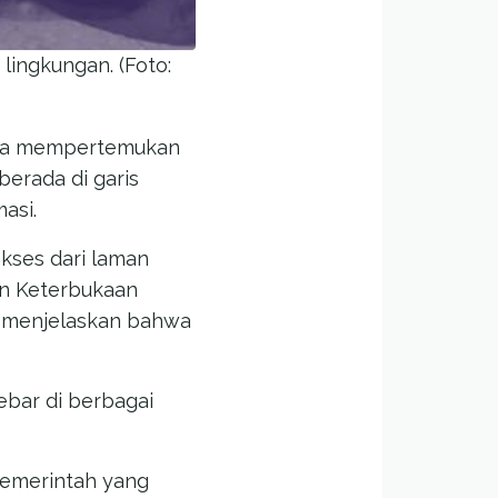
lingkungan. (Foto:
tara mempertemukan
berada di garis
asi.
akses dari laman
an Keterbukaan
i, menjelaskan bahwa
ebar di berbagai
pemerintah yang