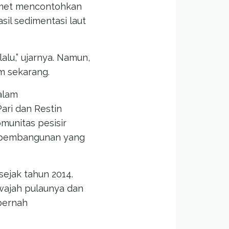
lamet mencontohkan
il sedimentasi laut
alu,” ujarnya. Namun,
m sekarang.
alam
ari dan Restin
munitas pesisir
k pembangunan yang
sejak tahun 2014.
wajah pulaunya dan
 pernah