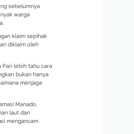
yang sebelumnya
anyak warga
a.
ngan klaim sepihak
ari diklaim oleh
Pari lebih tahu cara
uangkan bukan hanya
agaimana menjaga
lamasi Manado,
han laut dan
masi mengancam