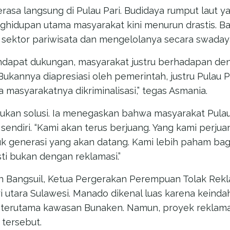
rasa langsung di Pulau Pari. Budidaya rumput laut 
ghidupan utama masyarakat kini menurun drastis. B
 sektor pariwisata dan mengelolanya secara swaday
ndapat dukungan, masyarakat justru berhadapan de
Bukannya diapresiasi oleh pemerintah, justru Pulau P
 masyarakatnya dikriminalisasi,” tegas Asmania.
bukan solusi. Ia menegaskan bahwa masyarakat Pulau 
sendiri. “Kami akan terus berjuang. Yang kami perj
tuk generasi yang akan datang. Kami lebih paham b
ti bukan dengan reklamasi.”
in Bangsuil, Ketua Pergerakan Perempuan Tolak Rek
 utara Sulawesi. Manado dikenal luas karena keinda
 terutama kawasan Bunaken. Namun, proyek rekla
 tersebut.