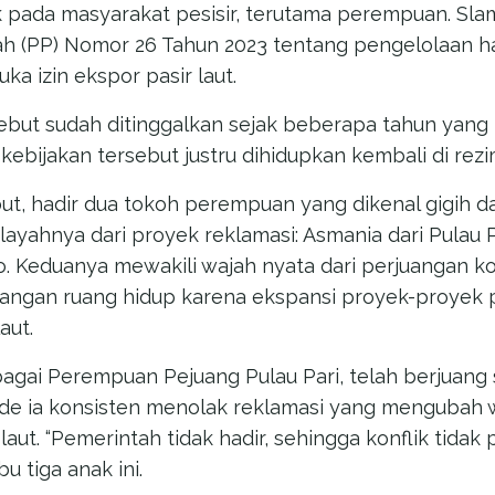
hak pada masyarakat pesisir, terutama perempuan. S
h (PP) Nomor 26 Tahun 2023 tentang pengelolaan has
a izin ekspor pasir laut.
ebut sudah ditinggalkan sejak beberapa tahun yang l
ebijakan tersebut justru dihidupkan kembali di rezi
but, hadir dua tokoh perempuan yang dikenal gigih d
yahnya dari proyek reklamasi: Asmania dari Pulau P
o. Keduanya mewakili wajah nyata dari perjuangan ko
langan ruang hidup karena ekspansi proyek-proye
aut.
bagai Perempuan Pejuang Pulau Pari, telah berjuang 
ade ia konsisten menolak reklamasi yang mengubah 
aut. “Pemerintah tidak hadir, sehingga konflik tidak
bu tiga anak ini.