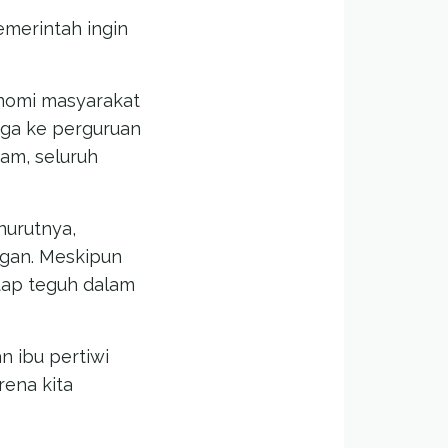
merintah ingin
onomi masyarakat
ngga ke perguruan
cam, seluruh
nurutnya,
ngan. Meskipun
tap teguh dalam
n ibu pertiwi
rena kita