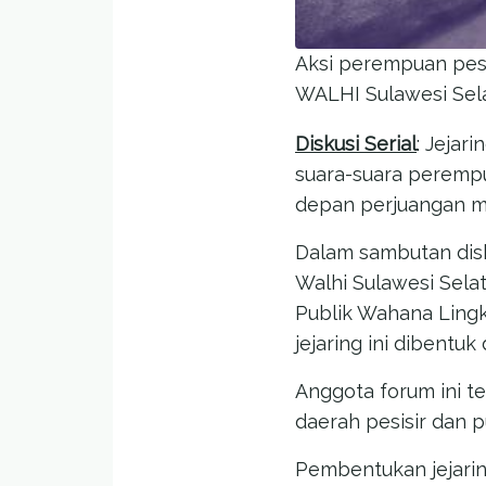
Aksi perempuan pesi
WALHI Sulawesi Sel
Diskusi Serial
: Jejar
suara-suara perempu
depan perjuangan me
Dalam sambutan disk
Walhi Sulawesi Sela
Publik Wahana Lingk
jejaring ini dibentu
Anggota forum ini t
daerah pesisir dan pu
Pembentukan jejarin