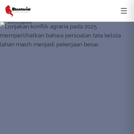
AGRARIA
ARTIKEL
SULAWESI
konflik agraria