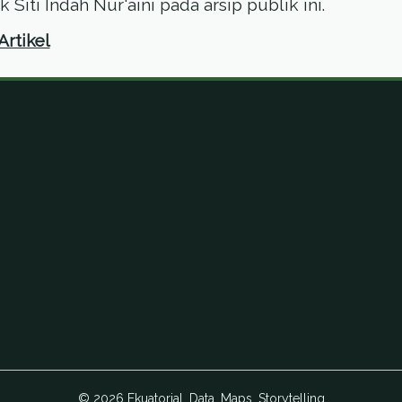
Siti Indah Nur'aini pada arsip publik ini.
Artikel
© 2026 Ekuatorial. Data. Maps. Storytelling