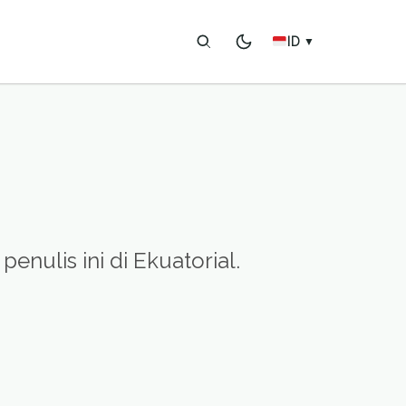
ID
▼
enulis ini di Ekuatorial.