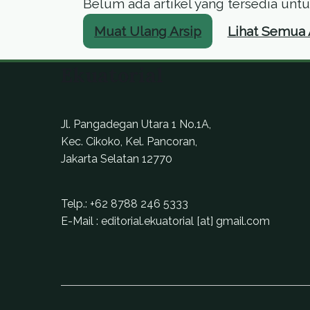
Belum ada artikel yang tersedia untuk 
Muat Ulang Arsip
Lihat Semua 
Ekuatorial
Jl. Pangadegan Utara 1 No.1A,
Kec. Cikoko, Kel. Pancoran,
Jakarta Selatan 12770
Telp.:
+62 8788 246 5333
E-Mail : editorial.ekuatorial [at] gmail.com