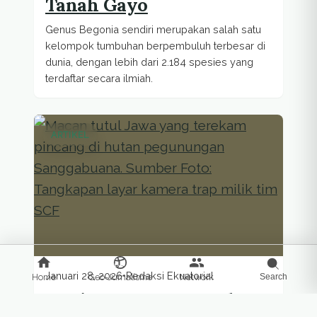
Tanah Gayo
Genus Begonia sendiri merupakan salah satu
kelompok tumbuhan berpembuluh terbesar di
dunia, dengan lebih dari 2.184 spesies yang
terdaftar secara ilmiah.
ARTIKEL
Januari 28, 2026
•
Redaksi Ekuatorial
Home
Geo-Jurnalisme
Network
Search
Matinya Macan Tutul