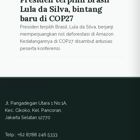
Lula da Silva, bintang
baru di COP27
Presiden terpilih Brasil, Lula da Silva, berjanji
memperjuangkan nol deforestasi di Amazon.
Kedatangannya di COP27 disambut antusias
peserta konferensi.
Ekuatorial
Jl. Pangadegan Utara 1 No.1A,
Kec. Cikoko, Kel. Pancoran,
Jakarta Selatan 12770
Telp.:
+62 8788 246 5333