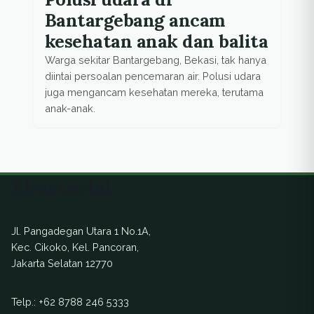
Bantargebang ancam
kesehatan anak dan balita
Warga sekitar Bantargebang, Bekasi, tak hanya
diintai persoalan pencemaran air. Polusi udara
juga mengancam kesehatan mereka, terutama
anak-anak.
Ekuatorial
Jl. Pangadegan Utara 1 No.1A,
Kec. Cikoko, Kel. Pancoran,
Jakarta Selatan 12770
Telp.:
+62 8788 246 5333