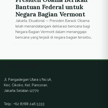
Bantuan Federal untuk
Negara Bagian Vermont
Jakarta, Ekuatorial — Presiden Barack Obama
telah menandatangani deklarasi bencana bagi
Negara Bagian Vermont dalam menanggapi
bencana yang terjadi di negara bagian tersebut.
Dengan deklarasi, dana federal akan tersedia
untuk pemerintah negara bagian dan lokal yang
memenuhi syarat. Sementara, The U.S
Department of Federal Emergency
Ekuatorial
Management Agency (FEMA) Homeland
Security menyatakan, bantuan bencana federal
yang telah dibuat tersedia untuk Negara […]
Jl. Pangadegan Utara 1 No.1A,
Kec. Cikoko, Kel. Pancoran,
Jakarta Selatan 12770
Telp.:
+62 8788 246 5333