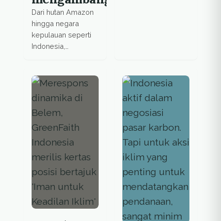
Dari hutan Amazon
hingga negara
kepulauan seperti
Indonesia,
keputusan di meja
perundingan iklim
memiliki
konsekuensi
langsung terhadap
ruang hidup jutaan
manusia.