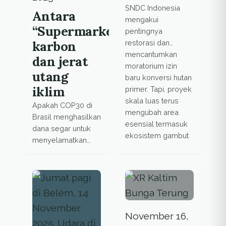
SNDC Indonesia
Antara
mengakui
“Supermarket”
pentingnya
karbon
restorasi dan
mencantumkan
dan jerat
moratorium izin
utang
baru konversi hutan
iklim
primer. Tapi, proyek
skala luas terus
Apakah COP30 di
mengubah area
Brasil menghasilkan
esensial termasuk
dana segar untuk
ekosistem gambut
menyelamatkan
bumi, atau sekadar
rebranding utang
lama dengan label
hijau?
November 16,