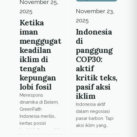
November 25,
2025
November 23,
2025
Ketika
iman
Indonesia
menggugat
di
keadilan
panggung
iklim di
COP30:
tengah
aktif
kepungan
kritik teks,
lobi fosil
pasif aksi
iklim
Merespons
dinamika di Belem,
Indonesia aktif
GreenFaith
dalam negosiasi
Indonesia merilis
pasar karbon. Tapi
kertas posisi
aksi iklim yang
bertajuk 'Iman untuk
penting untuk