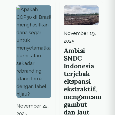
Keadilan Iklim'
mendatangkan
pendanaan, sangat
minim
November 19,
2025
Ambisi
SNDC
Indonesia
terjebak
ekspansi
ekstraktif,
mengancam
gambut
November 22,
dan laut
2025