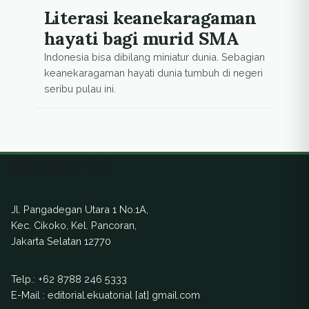
Literasi keanekaragaman
hayati bagi murid SMA
Indonesia bisa dibilang miniatur dunia. Sebagian
keanekaragaman hayati dunia tumbuh di negeri
seribu pulau ini.
Ekuatorial
Jl. Pangadegan Utara 1 No.1A,
Kec. Cikoko, Kel. Pancoran,
Jakarta Selatan 12770
Telp.:
+62 8788 246 5333
E-Mail : editorial.ekuatorial [at] gmail.com