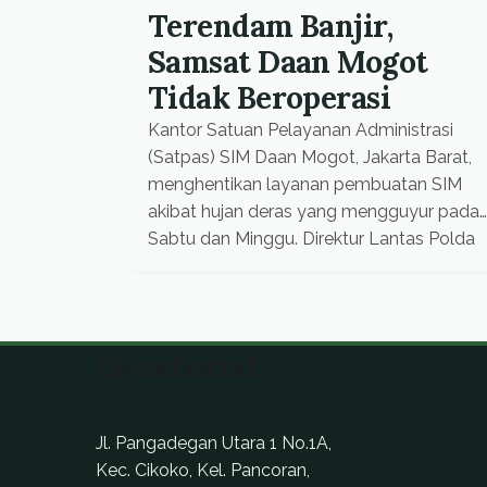
Terendam Banjir,
Samsat Daan Mogot
Tidak Beroperasi
Kantor Satuan Pelayanan Administrasi
(Satpas) SIM Daan Mogot, Jakarta Barat,
menghentikan layanan pembuatan SIM
akibat hujan deras yang mengguyur pada
Sabtu dan Minggu. Direktur Lantas Polda
Metro Kombes Nurhadi Yuwono
mengatakan, kantor tersebut ditutup
sementara sampai banjir surut.
Ekuatorial
Jl. Pangadegan Utara 1 No.1A,
Kec. Cikoko, Kel. Pancoran,