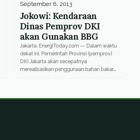
September 6, 2013
Jokowi: Kendaraan
Dinas Pemprov DKI
akan Gunakan BBG
Jakarta, EnergiToday.com — Dalam waktu
dekat ini, Pemerintah Provinsi (pemprov)
DKI Jakarta akan secepatnya
merealisasikan penggunaan bahan bakar
gas (BBG) pada seluruh kendaraan
dinasnya. Hal tersebut seperti yang
diungkapkan oleh Gubernur DKI Jakarta,
Joko Widodo, di acara penandatangan
Perjanjian Jual Beli Gas (PJBG) di SPBU
Daan Mogot, Jakarta, Kamis (5/9). Jokowi
menjelaskan, salah satunya yakni […]