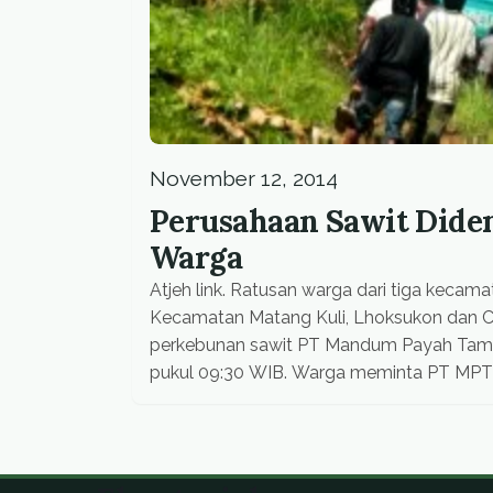
November 12, 2014
Perusahaan Sawit Didem
Warga
Atjeh link. Ratusan warga dari tiga keca
Kecamatan Matang Kuli, Lhoksukon dan C
perkebunan sawit PT Mandum Payah Tamita
pukul 09:30 WIB. Warga meminta PT MPT a
melanggar sejumlah peraturan dan mengan
hidup […]