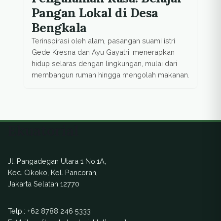
Pangan Lokal di Desa
Bengkala
Terinspirasi oleh alam, pasangan suami istri
Gede Kresna dan Ayu Gayatri, menerapkan
hidup selaras dengan lingkungan, mulai dari
membangun rumah hingga mengolah makanan.
Ekuatorial
Jl. Pangadegan Utara 1 No.1A,
Kec. Cikoko, Kel. Pancoran,
Jakarta Selatan 12770
Telp.:
+62 8788 246 5333