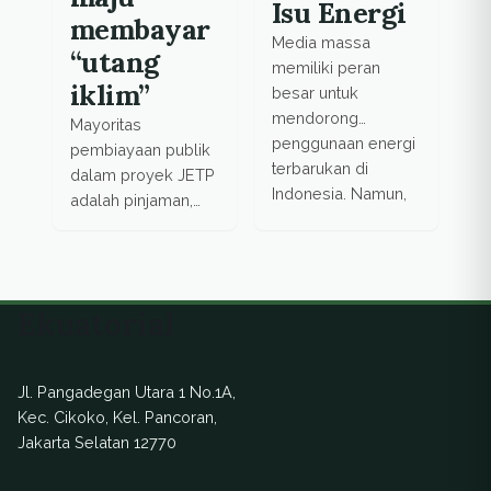
Isu Energi
membayar
Media massa
“utang
memiliki peran
iklim”
besar untuk
mendorong
Mayoritas
penggunaan energi
pembiayaan publik
terbarukan di
dalam proyek JETP
Indonesia. Namun,
adalah pinjaman,
dibutuhkan
bukan hibah.
pengetahuan lebih
Negara maju dinilai
mendalam tentang
enggan membayar
sektor ini, dan
utang iklim.
Ekuatorial
masih adanya
tekanan-tekanan
dari pihak-pihak
Jl. Pangadegan Utara 1 No.1A,
yang memiliki
Kec. Cikoko, Kel. Pancoran,
kepentingan
Jakarta Selatan 12770
terhadap media di
Indonesia.