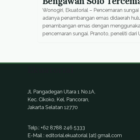
Bengawan Solo Tercem
Wonogiri, Ekuatorial – Pencemaran sungai
adanya penambangan emas didaerah hulu. T
penambangan emas dengan menggunakan me
pencemaran sungai. Pranoto, peneliti dari
mengungkapkan tingkat pencemaran yan
di Wonogiri, sudah dalam tahap yang sangat
Ekuatorial
Jl. Pangadegan Utara 1 No.1A,
Kec. Cikoko, Kel. Pancoran,
Jakarta Selatan 12770
Telp.:
+62 8788 246 5333
E-Mail : editorial.ekuatorial [at] gmail.com