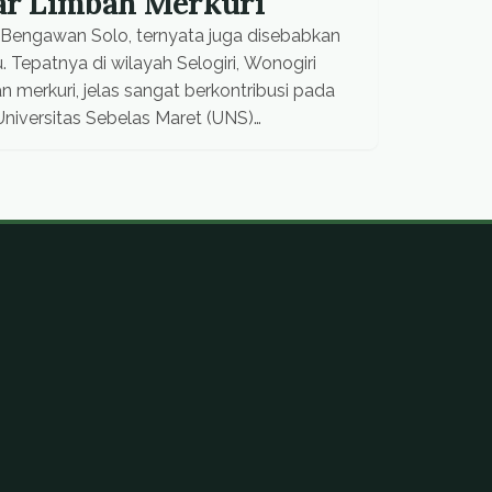
ar Limbah Merkuri
 Bengawan Solo, ternyata juga disebabkan
epatnya di wilayah Selogiri, Wonogiri
rkuri, jelas sangat berkontribusi pada
 Universitas Sebelas Maret (UNS)
g dipicu karena adanya penambangan emas
 kritis […]