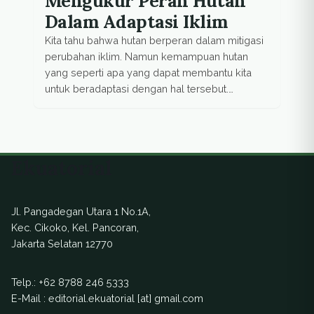
Mengukur Peran Hutan
Dalam Adaptasi Iklim
Kita tahu bahwa hutan berperan dalam mitigasi
perubahan iklim. Namun kemampuan hutan
yang seperti apa yang dapat membantu kita
untuk beradaptasi dengan hal tersebut.
Kesenjangan pengetahuan ini telah mendorong
sebuah studi strategi masyarakat pedesaan
berbasis hutan dalam upaya resiliensi terhadap
variasi iklim antar tiga benua. Hasil awal dari
Ekuatorial
riset ini di Indonesia menunjukkan bahwa hutan
[…]
Jl. Pangadegan Utara 1 No.1A,
Kec. Cikoko, Kel. Pancoran,
Jakarta Selatan 12770
Telp.:
+62 8788 246 5333
E-Mail : editorial.ekuatorial [at] gmail.com