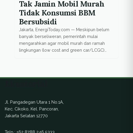
Tak Jamin Mobil Murah
Tidak Konsumsi BBM
Bersubsidi
Jakarta, EnergiToday.com — Meskipun belum
banyak berseliweran, pemerintah mulai
mengarahkan agar mobil murah dan ramah
lingkungan (low cost and green car/LCGC)
tidak mengonsumsi bahan bakar minyak
bersubsidi. Kementerian Perindustrian
(Kemenperin) mengakui kehadiran mobil
tersebut berpotensi menambah volume
Ekuatorial
konsumsi bahan bakar bersubsidi. Kendati
mesin LCGC didesain untuk konsumsi BBM di
atas Ron 88 tetapi tak ada […]
Jl. Pangadegan Utara 1 No.1A,
Kec. Cikoko, Kel. Pancoran,
Jakarta Selatan 12770
Telp.:
+62 8788 246 5333