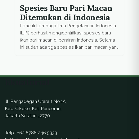
Spesies Baru Pari Macan
Ditemukan di Indonesia
Peneliti Lembaga Ilmu Pengetahuan Indonesia
(LIPI) berhasil mengidentifikasi spesies baru
ikan pari macan di perairan Indonesia. Selama
ini sudah ada tiga spesies ikan pari macan yang
dikenali. Ikan-ikan pari macan sulit dibedakan
secara kasat mata karena fisiknya yang mirip.
Melalui metode pemetaan molekul
deoxyribonucleic acid (DNA), peneliti
Ekuatorial
memastikan ada ikan pari macan keempat. Tiga
pari […]
Jl. Pangadegan Utara 1 No.1A,
Kec. Cikoko, Kel. Pancoran,
Jakarta Selatan 12770
Telp.:
+62 8788 246 5333