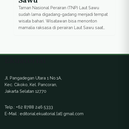
Taman Nasional Perairan (TNP) Laut Sawu
sudah lama digadang-gadang menjadi tempat
wisata bahari. Wisatawan bisa menonton
mamalia raksasa di perairan Laut Sawu saat
musim migrasi paus. Sebuah pertunjukkan yang
langka.
Ekuatorial
Jl. Pangadegan Utara 1 No.1A,
Kec. Cikoko, Kel. Pancoran,
Jakarta Selatan 12770
Telp.:
+62 8788 246 5333
E-Mail : editorial.ekuatorial [at] gmail.com