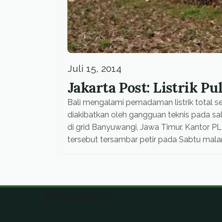
Juli 15, 2014
Jakarta Post: Listrik P
Bali mengalami pemadaman listrik total 
diakibatkan oleh gangguan teknis pada sala
di grid Banyuwangi, Jawa Timur. Kantor 
tersebut tersambar petir pada Sabtu malam
in Submitted news Insiden itu terjadi sekitar
Ekuatorial