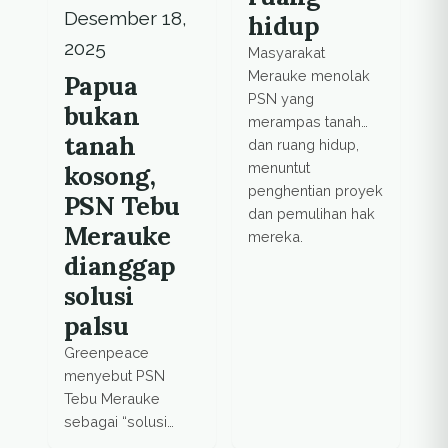
Desember 18,
hidup
2025
Masyarakat
Merauke menolak
Papua
PSN yang
bukan
merampas tanah
tanah
dan ruang hidup,
kosong,
menuntut
penghentian proyek
PSN Tebu
dan pemulihan hak
Merauke
mereka.
dianggap
solusi
palsu
Greenpeace
menyebut PSN
Tebu Merauke
sebagai “solusi
palsu” dalam