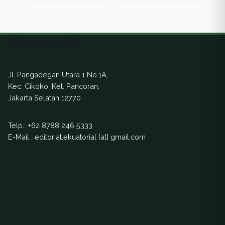
transisi energi,
karena justru
memperparah krisis
Ekuatorial
ekologis.
Jl. Pangadegan Utara 1 No.1A,
Kec. Cikoko, Kel. Pancoran,
Jakarta Selatan 12770
Telp.:
+62 8788 246 5333
E-Mail : editorial.ekuatorial [at] gmail.com