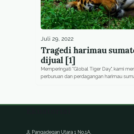
Juli 29, 2022
Tragedi harimau sumate
dijual [1]
Memperingati "Global Tiger Day", kami meril
perburuan dan perdagangan harimau sumater
Ekuatorial
Jl. Pangadegan Utara 1 No.1A,