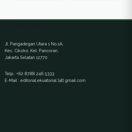
Dikhawatirkan
berdampak besar
pada manusia dan
Ekuatorial
lingkungan.
Jl. Pangadegan Utara 1 No.1A,
Kec. Cikoko, Kel. Pancoran,
Jakarta Selatan 12770
Telp.:
+62 8788 246 5333
E-Mail : editorial.ekuatorial [at] gmail.com