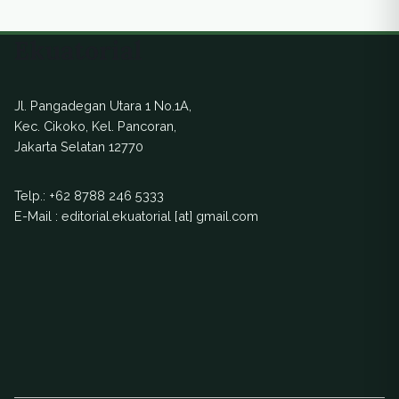
perlindungan
ekosistem berbasis
Ekuatorial
adat.
Jl. Pangadegan Utara 1 No.1A,
Kec. Cikoko, Kel. Pancoran,
Jakarta Selatan 12770
Telp.:
+62 8788 246 5333
E-Mail : editorial.ekuatorial [at] gmail.com