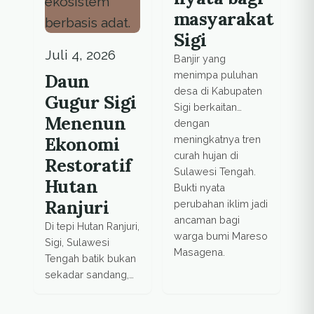
masyarakat
Sigi
Juli 4, 2026
Banjir yang
menimpa puluhan
Daun
desa di Kabupaten
Gugur Sigi
Sigi berkaitan
Menenun
dengan
Ekonomi
meningkatnya tren
curah hujan di
Restoratif
Sulawesi Tengah.
Hutan
Bukti nyata
Ranjuri
perubahan iklim jadi
ancaman bagi
Di tepi Hutan Ranjuri,
warga bumi Mareso
Sigi, Sulawesi
Masagena.
Tengah batik bukan
sekadar sandang,
melainkan
manifesto