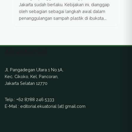
Jakarta sudah berlaku. Kebijakan ini, dianggap
oleh sebagian sebagai langkah awal dalam
penanggulangan sampah plastik di ibukota.
Namun sebagian lagi berpendapat, masih
banyak yang perlu diperbaiki.
Ekuatorial
Jl. Pangadegan Utara 1 No.1A,
Kec. Cikoko, Kel. Pancoran,
Jakarta Selatan 12770
Telp.:
+62 8788 246 5333
E-Mail : editorial.ekuatorial [at] gmail.com