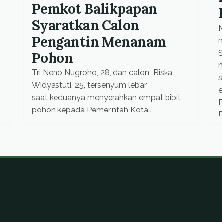
Pemkot Balikpapan
Syaratkan Calon
Pengantin Menanam
m
Pohon
m
Tri Neno Nugroho, 28, dan calon Riska
s
Widyastuti, 25, tersenyum lebar
e
saat keduanya menyerahkan empat bibit
E
pohon kepada Pemerintah Kota
Balikpapan. Efektif mulai Januari 2014,
d
semua calon pengantin wajib menanam
pohon sebagai syarat administrasi
pernikahan.