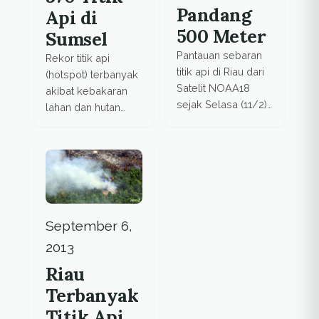
Pandang
Api di
500 Meter
Sumsel
Pantauan sebaran
Rekor titik api
titik api di Riau dari
(hotspot) terbanyak
Satelit NOAA18
akibat kebakaran
sejak Selasa (11/2)
lahan dan hutan
hingga Rabu pagi
yang ada di Sumsel
(12/2) menunjukkan
pada tahun ini
peningkatan. Di Riau
tercatat pada 19
tercatat 243 titik api,
Agustus. This story
sedangkan di Aceh
also appeared in
75, dan Sumatera
Submitted news
Utara 74 titik
Berdasarkan data
September 6,
api. Kondisi ini
pantauan satelit
2013
menyebabkan jarak
Modis Aqua/Terra,
pandang di Riau
Riau
sebanyak 379 titik
hanya 1 km. Bahkan
api tersebar di
Terbanyak
pada Selasa (11/2)
seluruh Sumsel,
Titik Api
jarak pandang