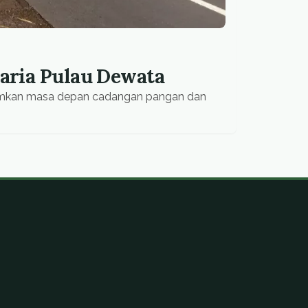
raria Pulau Dewata
uramkan masa depan cadangan pangan dan