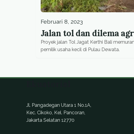
Februari 8, 2023
Jalan tol dan dilema ag
Proyek jalan Tol Jagat Kerthi Bali mem
pemilik usaha kecil di Pulau Dewata.
Ekuatorial
Jl. Pangadegan Utara 1 No.1A,
Kec. Cikoko, Kel. Pancoran,
Jakarta Selatan 12770