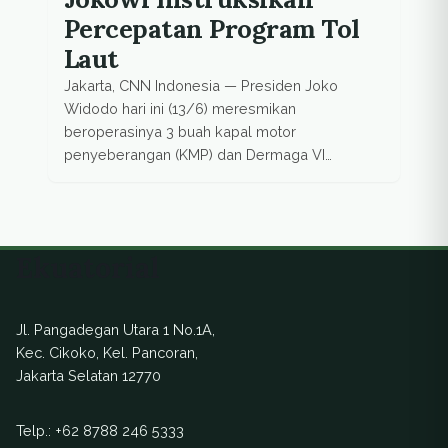
Percepatan Program Tol
Laut
Jakarta, CNN Indonesia — Presiden Joko
Widodo hari ini (13/6) meresmikan
beroperasinya 3 buah kapal motor
penyeberangan (KMP) dan Dermaga VI
Pelabuhan Bakauheni, Lampung. This story
also appeared in Submitted news Menurut
Presiden, tambahan sarana dan prasarana baru
ini bagian dari program percepatan
Ekuatorial
pembangunan infrastruktur, khususnya untuk
mempercepat implementasi tol laut (sea
connectivity). “Untuk memperbesar […]
Jl. Pangadegan Utara 1 No.1A,
Kec. Cikoko, Kel. Pancoran,
Jakarta Selatan 12770
Telp.:
+62 8788 246 5333