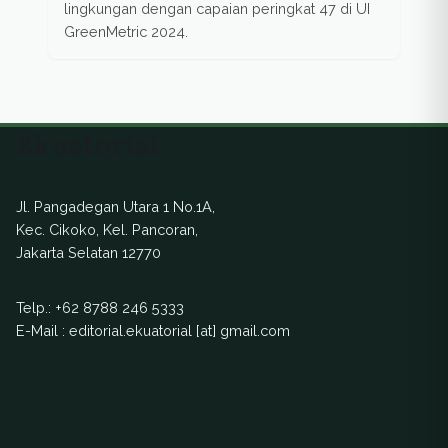
lingkungan dengan capaian peringkat 47 di UI
GreenMetric 2024.
Ekuatorial
Jl. Pangadegan Utara 1 No.1A,
Kec. Cikoko, Kel. Pancoran,
Jakarta Selatan 12770
Telp.:
+62 8788 246 5333
E-Mail : editorial.ekuatorial [at] gmail.com