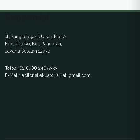
pemprov dki Jakarta sebagai ibu kota negara
Republik Indonesia. Gubernur DKI Jakarta Joko
Ekuatorial
Widodo mengatakan, jika pemindahan […]
Jl. Pangadegan Utara 1 No.1A,
Kec. Cikoko, Kel. Pancoran,
Jakarta Selatan 12770
Telp.:
+62 8788 246 5333
E-Mail : editorial.ekuatorial [at] gmail.com