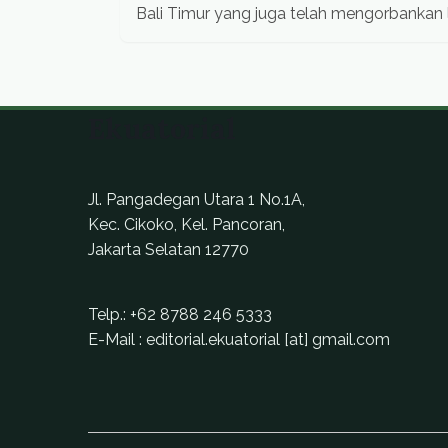
Bali Timur yang juga telah mengorbankan
menyebabkan subak Gunaksa terdampak.
Ekuatorial
Jl. Pangadegan Utara 1 No.1A,
Kec. Cikoko, Kel. Pancoran,
Jakarta Selatan 12770
Telp.:
+62 8788 246 5333
E-Mail : editorial.ekuatorial [at] gmail.com