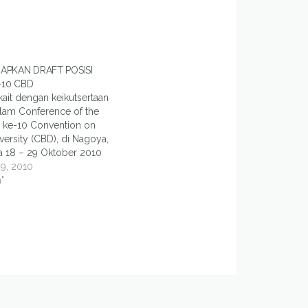
IAPKAN DRAFT POSISI
-10 CBD
kait dengan keikutsertaan
lam Conference of the
) ke-10 Convention on
versity (CBD), di Nagoya,
a 18 – 29 Oktober 2010
aat ini delegasi Indonesia
9, 2010
sun draft posisi yang
"
akan dibawa dalam
B mengenai
an hayati itu.
inalisasi draft posisi…