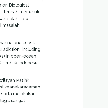
 on Biological
kini tengah memasuki
kan salah satu
i masalah
marine and coastal
isdiction, including
BSAs) in open-ocean
Republik Indonesia
ilayah Pasifik
asi keanekaragaman
), serta melakukan
logis sangat