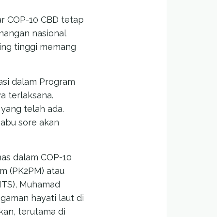
ar COP-10 CBD tetap
nangan nasional
ling tinggi memang
ikasi dalam Program
 terlaksana.
 yang telah ada.
Rabu sore akan
has dalam COP-10
im (PK2PM) atau
MITS), Muhamad
aman hayati laut di
kan, terutama di