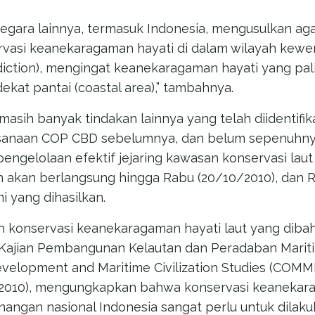
egara lainnya, termasuk Indonesia, mengusulkan ag
rvasi keanekaragaman hayati di dalam wilayah kewe
isdiction), mengingat keanekaragaman hayati yang pa
dekat pantai (coastal area),” tambahnya.
a, masih banyak tindakan lainnya yang telah diidentif
sanaan COP CBD sebelumnya, dan belum sepenuhnya
engelolaan efektif jejaring kawasan konservasi laut
h akan berlangsung hingga Rabu (20/10/2010), dan 
 yang dihasilkan.
 konservasi keanekaragaman hayati laut yang diba
 Kajian Pembangunan Kelautan dan Peradaban Marit
velopment and Maritime Civilization Studies (COM
/2010), mengungkapkan bahwa konservasi keanekarag
angan nasional Indonesia sangat perlu untuk dilaku