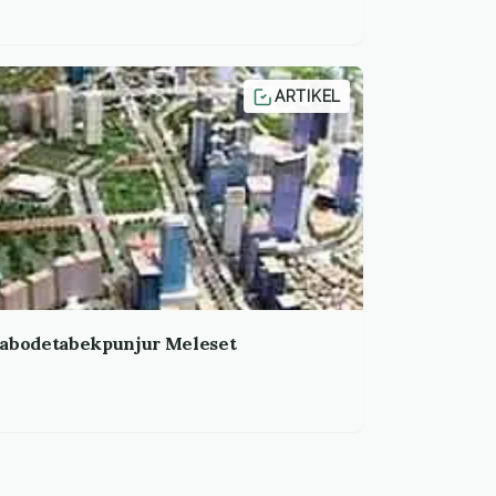
ARTIKEL
 Jabodetabekpunjur Meleset