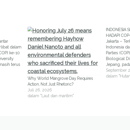
INDONESIA S
HADAPI COP
antar
Jakarta – Ter
rlibat dalam
Indonesia da
(COP) ke-10
Parties (COP
iversity
Biological Di
masih terus
Jepang, pad
ingan dalam
mendatang, s
September 2
ngenai
tengah menyu
dalam "Hutan
Why World Mangrove Day Requires
mulai
rencananya 
Action, Not Just Rhetoric?
nentukan,
Konvensi PB
Juli 26, 2026
ai
keanekaragam
dalam "Laut dan maritim"
 yang akan
Rencananya, f