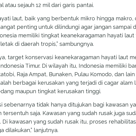
l atau sejauh 12 mil dari garis pantai.
ati laut, baik yang berbentuk mikro hingga makro, d
 sangat penting untuk dilindungi agar jangan sampai 
Indonesia memiliki tingkat keanekaragaman hayati laut 
letak di daerah tropis,” sambungnya.
tnya, target konservasi keanekaragaman hayati laut 
Indonesia Timur. Di wilayah itu, Indonesia memiliki b
akatobi, Raja Ampat, Bunaken, Pulau Komodo, dan lai
alah berbagai kerusakan yang terjadi di cagar alam l
edang maupun tingkat kerusakan tinggi.
asi sebenarnya tidak hanya ditujukan bagi kawasan y
tersentuh saja. Kawasan yang sudah rusak juga su
Di kawasan yang sudah rusak itu, proses rehabilitasi
 dilakukan,” lanjutnya.