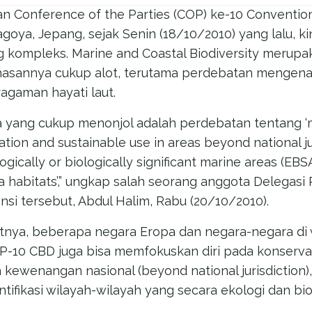
 Conference of the Parties (COP) ke-10 Convention
Nagoya, Jepang, sejak Senin (18/10/2010) yang lalu, 
g kompleks. Marine and Coastal Biodiversity merupa
asannya cukup alot, terutama perdebatan mengena
agaman hayati laut.
ma yang cukup menonjol adalah perdebatan tentang ‘
ation and sustainable use in areas beyond national jur
logically or biologically significant marine areas (E
 habitats’,” ungkap salah seorang anggota Delegasi 
si tersebut, Abdul Halim, Rabu (20/10/2010).
utnya, beberapa negara Eropa dan negara-negara di w
-10 CBD juga bisa memfokuskan diri pada konserv
ah kewenangan nasional (beyond national jurisdiction
tifikasi wilayah-wilayah yang secara ekologi dan bio