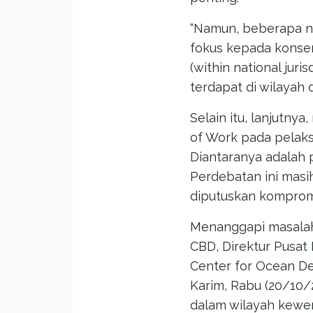
“Namun, beberapa n
fokus kepada konse
(within national jur
terdapat di wilayah 
Selain itu, lanjutny
of Work pada pelak
Diantaranya adalah p
Perdebatan ini masi
diputuskan kompromi
Menanggapi masalah
CBD, Direktur Pusat
Center for Ocean De
Karim, Rabu (20/10
dalam wilayah kewen