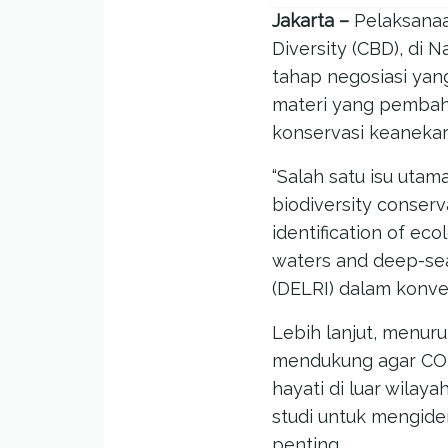
Jakarta –
Pelaksanaan
Diversity (CBD), di 
tahap negosiasi yan
materi yang pembah
konservasi keanekar
“Salah satu isu uta
biodiversity conserv
identification of eco
waters and deep-sea
(DELRI) dalam konven
Lebih lanjut, menur
mendukung agar COP
hayati di luar wilay
studi untuk mengiden
penting.