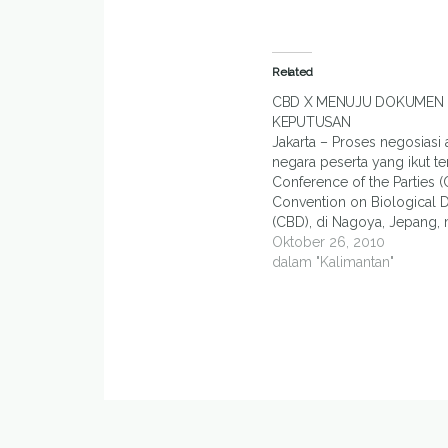
Related
CBD X MENUJU DOKUMEN
KEPUTUSAN
Jakarta – Proses negosiasi 
negara peserta yang ikut te
Conference of the Parties 
Convention on Biological D
(CBD), di Nagoya, Jepang, 
berlangsung. Kini, perund
Oktober 26, 2010
konvensi internasional me
dalam "Kalimantan"
keanekaragaman hayati itu 
memasuki tahapan yang me
yakni pembahasan mengen
dokumen keputusan resmi,
mulai…