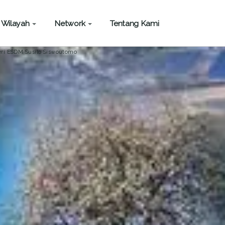
Wilayah
Network
Tentang Kami
eri ESDM Susilo Siswoutomo