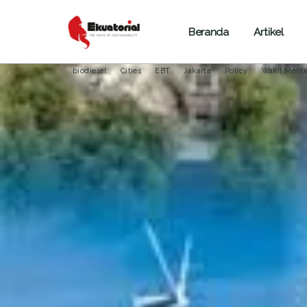
Beranda
Artikel
ENERGI
JAWA
NUSA TENGGARA
biodiesel
Cities
EBT
Jakarta
Policy
Wakil Ment