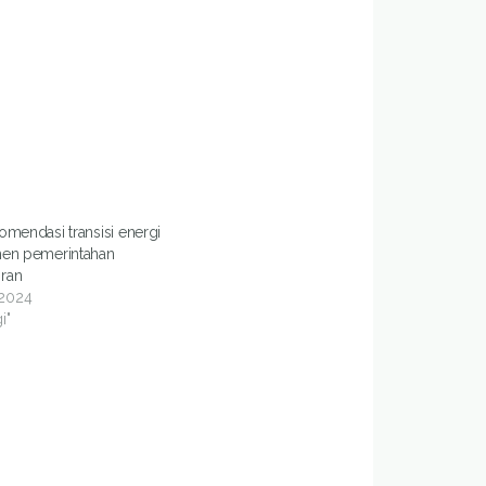
omendasi transisi energi
men pemerintahan
ran
 2024
i"