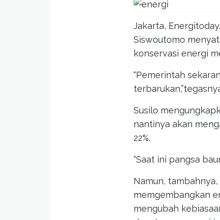
Jakarta, Energitoda
Siswoutomo menyat
konservasi energi m
“Pemerintah sekara
terbarukan,”tegasnya
Susilo mengungkapk
nantinya akan meng
22%.
“Saat ini pangsa bau
Namun, tambahnya, 
memgembangkan energ
mengubah kebiasaan