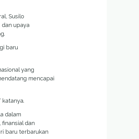
l, Susilo
 dan upaya
g.
gi baru
asional yang
 mendatang mencapai
 katanya.
la dalam
finansial dan
 baru terbarukan