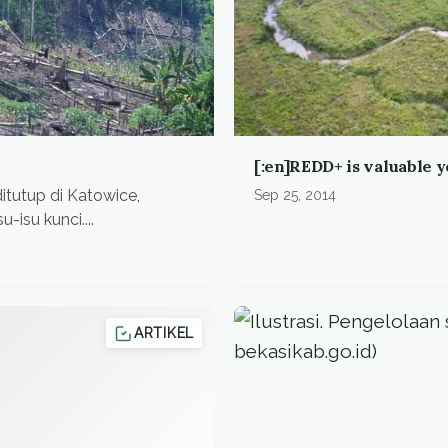
[:en]REDD+ is valuable ye
itutup di Katowice,
Sep 25, 2014
isu kunci....
ARTIKEL