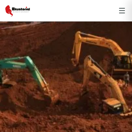
NUSA TENGGARA
PAPUA
Aneka Tambang
Anoa conservation
hutan lindung
konawe utara
South Sumatera
Sulawesi Tenggara