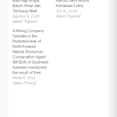
Bukti Raja Ampat
Hancur Demi Ambisi
Belum Aman dari
Kendaraan Listrik
Tambang Nikel
Juli 31, 2026
Agustus 5, 2026
dalam "Agraria"
dalam "Agraria"
A Mining Company
Operates in the
Protected Area of
North Konawe
Natural Resources
Conservation Agent
(BKSDA) of Southeast
Sulawesi mentioned,
the result of their
investigation in 2014
Maret 6, 2014
showed that there is a
dalam "Energi"
mining company
which is indicated
using a protected
forest area in North
Konawe. However, the
BKSDA reluctant to