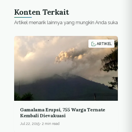
aktif mengamati
kehidupan elang jawa
Konten Terkait
(Spizaetus bartelsi)
dan mencari
Artikel menarik lainnya yang mungkin Anda suka
sarangnya. Ia pernah
tercatat sebagai
penangkap elang…
ARTIKEL
Gamalama Erupsi, 755 Warga Ternate
Kembali Dievakuasi
Jul 22, 2015
2 min read