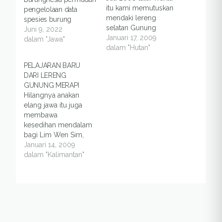
itu kami memutuskan
pengelolaan data
mendaki lereng
spesies burung
selatan Gunung
Juni 9, 2022
Merapi, tujuannya satu:
Januari 17, 2009
dalam "Jawa"
melihat anak burung
dalam "Hutan"
elang jawa (Spizaetus
PELAJARAN BARU
bartelsi) yang baru
DARI LERENG
menetas dari telurnya.
GUNUNG MERAPI
Kegembiraan yang
Hilangnya anakan
menyelimuti hati kami
elang jawa itu juga
semua membuat
membawa
perjalanan mendaki
kesedihan mendalam
yang dimulai dari
bagi Lim Wen Sim,
Desa Cangkringan,
seorang pengamat
Januari 14, 2009
Sleman, Yogyakarta itu
dan peneliti burung
dalam "Kalimantan"
tidak terasa
senior di Yogyakarta.
melelahkan.…
“Saya belum berani
naik ke lereng Merapi
lagi,” ujarnya pelan.
Maklum, selama
bertahun-tahun, Lim