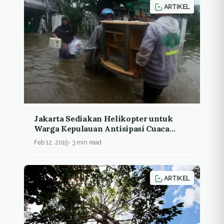
ARTIKEL
Jakarta Sediakan Helikopter untuk
Warga Kepulauan Antisipasi Cuaca
Ekstrem
Feb 12, 2015
3 min read
ARTIKEL