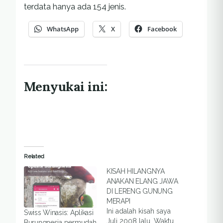
terdata hanya ada 154 jenis.
WhatsApp
X
Facebook
Menyukai ini:
Related
KISAH HILANGNYA
ANAKAN ELANG JAWA
DI LERENG GUNUNG
MERAPI
Ini adalah kisah saya
Swiss Winasis: Aplikasi
Juli 2008 lalu. Waktu
Burungnesia permudah