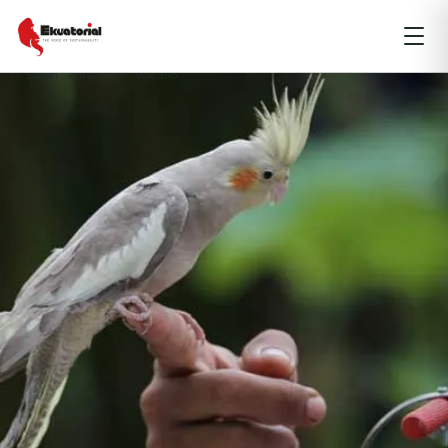
KEANEKARAGAMAN HAYATI
MALUKU
PAPUA
Biodiversity
birds
Burung
Central Sulawesi
Merapi
South Sumatera
Volcano