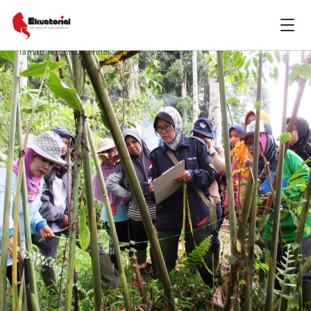
Anoa conservation
community
conservation
Hari Perempuan
rural women
Seblat Kerinci National Park
South Sumatera
Taman Nasional Kerinci Seblat
women