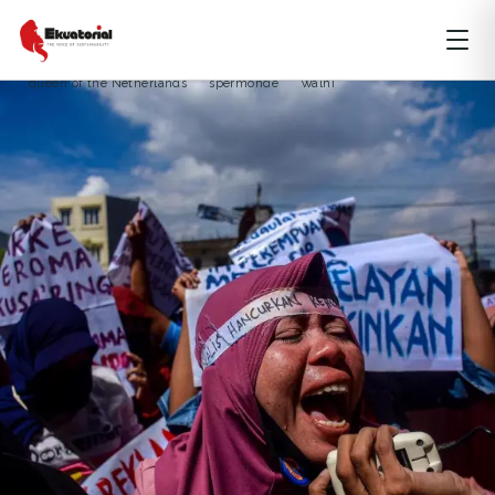
fellowsea
koalisi save spermonde
Makassar New Port
Nelayan
Pelindo IV
PT Royal Boskalis
Pulau Kodingareng
queen of the Netherlands
spermonde
Walhi