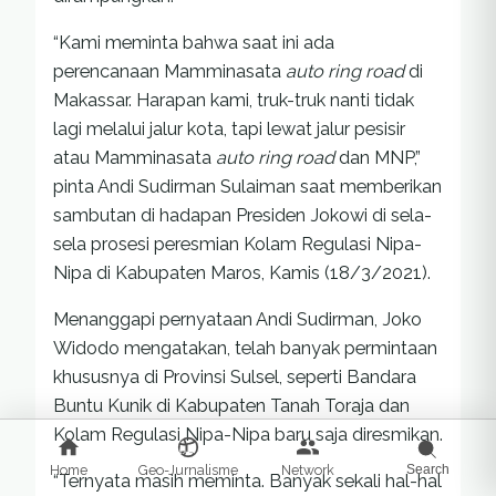
“Kami meminta bahwa saat ini ada
perencanaan Mamminasata
auto ring road
di
Makassar. Harapan kami, truk-truk nanti tidak
lagi melalui jalur kota, tapi lewat jalur pesisir
atau Mamminasata
auto ring road
dan MNP,”
pinta Andi Sudirman Sulaiman saat memberikan
sambutan di hadapan Presiden Jokowi di sela-
sela prosesi peresmian Kolam Regulasi Nipa-
Nipa di Kabupaten Maros, Kamis (18/3/2021).
Menanggapi pernyataan Andi Sudirman, Joko
Widodo mengatakan, telah banyak permintaan
khususnya di Provinsi Sulsel, seperti Bandara
Buntu Kunik di Kabupaten Tanah Toraja dan
Kolam Regulasi Nipa-Nipa baru saja diresmikan.
Home
Geo-Jurnalisme
Network
Search
“Ternyata masih meminta. Banyak sekali hal-hal