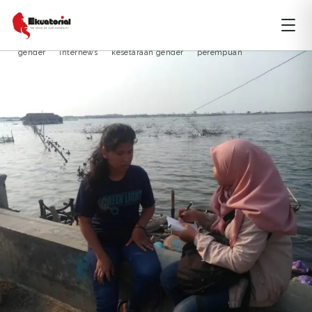
ARTIKEL
LINGKUNGAN HIDUP
SUMBER DAYA
gender
Internews
kesetaraan gender
perempuan