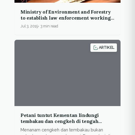
Ministry of Environment and Forestry
to establish law enforcement working
unit in local level
Jul 3, 2015
3 min read
ARTIKEL
Petani tuntut Kementan lindungi
tembakau dan cengkeh di tengah
regulasi diskriminatif
Menanam cengkeh dan tembakau bukan