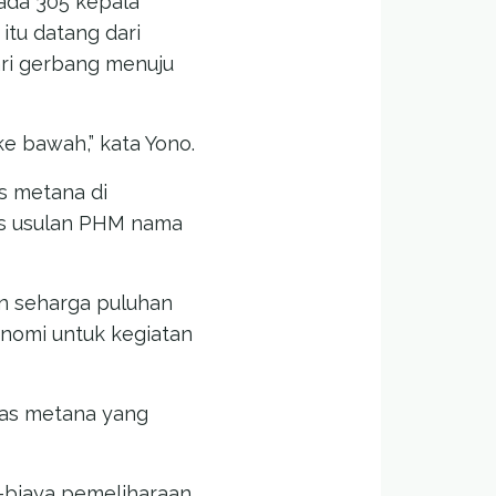
ada 305 kepala
tu datang dari
ari gerbang menuju
e bawah,” kata Yono.
s metana di
as usulan PHM nama
on seharga puluhan
onomi untuk kegiatan
 gas metana yang
a-biaya pemeliharaan