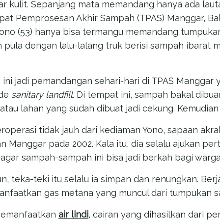
ar kulit. Sepanjang mata memandang hanya ada lau
at Pemprosesan Akhir Sampah (TPAS) Manggar, Bal
Suyono (53) hanya bisa termangu memandang tumpuk
n pula dengan lalu-lalang truk berisi sampah ibarat
ni jadi pemandangan sehari-hari di TPAS Manggar 
ode
sanitary landfill
. Di tempat ini, sampah bakal dibu
atau lahan yang sudah dibuat jadi cekung. Kemudian
roperasi tidak jauh dari kediaman Yono, sapaan akra
n Manggar pada 2002. Kala itu, dia selalu ajukan per
agar sampah-sampah ini bisa jadi berkah bagi warga.
n, teka-teki itu selalu ia simpan dan renungkan. Berj
faatkan gas metana yang muncul dari tumpukan sa
 memanfaatkan
air lindi
, cairan yang dihasilkan dari p