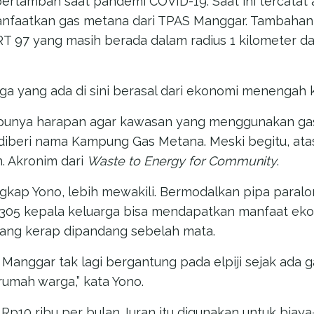
ertambah saat pandemi COVID-19. Saat ini tercatat 
nfaatkan gas metana dari TPAS Manggar. Tambahan i
RT 97 yang masih berada dalam radius 1 kilometer d
ga yang ada di sini berasal dari ekonomi menengah k
o punya harapan agar kawasan yang menggunakan ga
diberi nama Kampung Gas Metana. Meski begitu, at
h. Akronim dari
Waste to Energy for Community
.
gkap Yono, lebih mewakili. Bermodalkan pipa paral
, 305 kepala keluarga bisa mendapatkan manfaat ek
yang kerap dipandang sebelah mata.
 Manggar tak lagi bergantung pada elpiji sejak ada
umah warga,” kata Yono.
Rp10 ribu per bulan. Iuran itu digunakan untuk biay