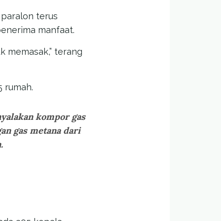
paralon terus
penerima manfaat.
uk memasak,” terang
5 rumah.
yalakan kompor gas
gan gas metana dari
.