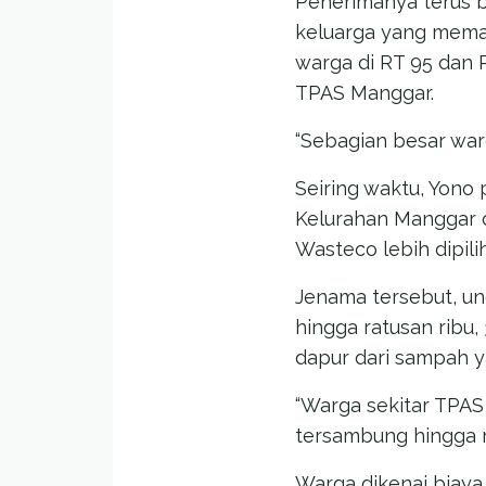
Penerimanya terus b
keluarga yang mema
warga di RT 95 dan 
TPAS Manggar.
“Sebagian besar war
Seiring waktu, Yon
Kelurahan Manggar 
Wasteco lebih dipili
Jenama tersebut, un
hingga ratusan ribu
dapur dari sampah 
“Warga sekitar TPAS
tersambung hingga r
Warga dikenai biaya 