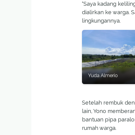
“Saya kadang kelilin
dialirkan ke warga. 
lingkungannya.
Yuda Almerio
Setelah rembuk deng
lain, Yono membera
bantuan pipa paralo
rumah warga.