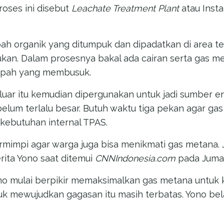
oses ini disebut
Leachate Treatment Plant
atau Insta
pah organik yang ditumpuk dan dipadatkan di area t
an. Dalam prosesnya bakal ada cairan serta gas m
ampah yang membusuk.
ar itu kemudian dipergunakan untuk jadi sumber ene
lum terlalu besar. Butuh waktu tiga pekan agar gas 
kebutuhan internal TPAS.
ermimpi agar warga juga bisa menikmati gas metana. J
erita Yono saat ditemui
CNNIndonesia.com
pada Jumat
no mulai berpikir memaksimalkan gas metana untuk 
mewujudkan gagasan itu masih terbatas. Yono belaj