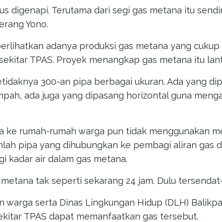
us digenapi. Terutama dari segi gas metana itu sendi
terang Yono.
rlihatkan adanya produksi gas metana yang cukup 
sekitar TPAS. Proyek menangkap gas metana itu lant
daknya 300-an pipa berbagai ukuran. Ada yang dipa
ah, ada juga yang dipasang horizontal guna menga
ana ke rumah-rumah warga pun tidak menggunakan m
lah pipa yang dihubungkan ke pembagi aliran gas d
i kadar air dalam gas metana.
s metana tak seperti sekarang 24 jam. Dulu tersendat
 warga serta Dinas Lingkungan Hidup (DLH) Balikp
sekitar TPAS dapat memanfaatkan gas tersebut.