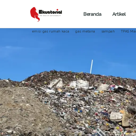
Beranda
Artikel
ENERGI
KALIMANTAN
LIPUTAN KHUSUS
emisi gas rumah kaca
gas metana
sampah
TPAS Ma