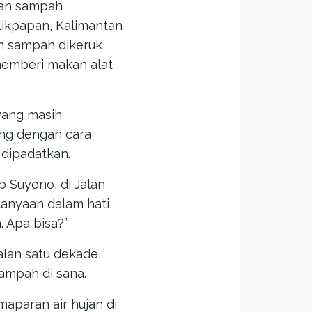
tan sampah
ikpapan, Kalimantan
an sampah dikeruk
 memberi makan alat
yang masih
ang dengan cara
 dipadatkan.
b Suyono, di Jalan
tanyaan dalam hati,
 Apa bisa?”
alan satu dekade,
mpah di sana.
emaparan air hujan di