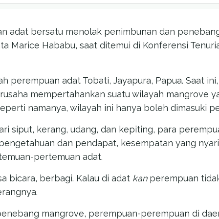
an adat bersatu menolak penimbunan dan peneban
ta Marice Hababu, saat ditemui di Konferensi Tenurial
h perempuan adat Tobati, Jayapura, Papua. Saat ini,
rusaha mempertahankan suatu wilayah mangrove ya
Seperti namanya, wilayah ini hanya boleh dimasuki 
ari siput, kerang, udang, dan kepiting, para peremp
 pengetahuan dan pendapat, kesempatan yang nyari
temuan-pertemuan adat.
sa bicara, berbagi. Kalau di adat
kan
perempuan tidak
terangnya.
i penebang mangrove, perempuan-perempuan di daer