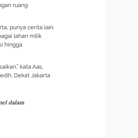
ngan ruang
a, punya cerita lain.
bagai lahan milik
si hingga
aikan,” kata Aas,
sedih. Dekat Jakarta
anel dalam