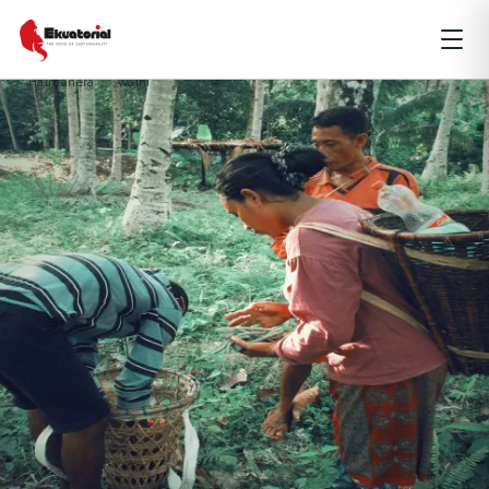
AGRARIA
ARTIKEL
MALUKU
Halmahera
Walhi