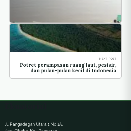
NEXT POST
Potret perampasan ruang laut, pesisir,
dan pulau-pulau kecil di Indonesia
Ekuatorial
Jl. Pangadegan Utara 1 No.1A,
Kec. Cikoko, Kel. Pancoran,